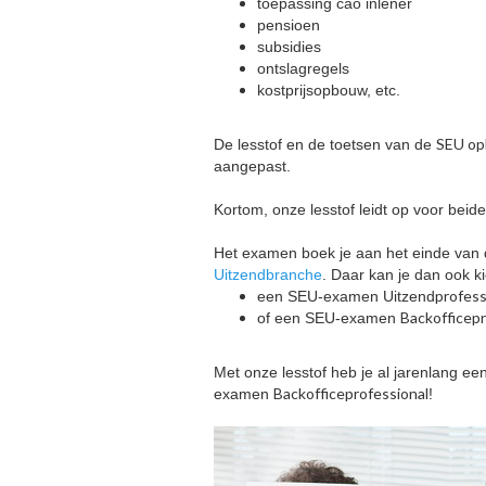
toepassing cao inlener
pensioen
subsidies
ontslagregels
kostprijsopbouw, etc.
SEU opl
De lesstof en de toetsen van de
aangepast.
Kortom, onze lesstof leidt op voor beid
Het examen boek je aan het einde van d
Uitzendbranche
. Daar kan je dan ook k
profess
een SEU-examen Uitzend
Backofficepr
of een SEU-examen
Met onze lesstof heb je al jarenlang e
Backofficeprofessional
examen
!