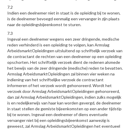
7.2
Indien een deelnemer niet in staat is de opleiding bij te wonen,
is de deelnemer bevoegd eenmalig een vervanger in zijn plaats
naar de opleidingsbijeenkomst te sturen.
7.3
Ingeval een deelnemer wegens een zeer dringende, medische
reden verhinderd is een opleiding te volgen, kan Armslag
ArbeidsmarktOpleidingen uitsluitend op schriftelijk verzoek van
de contractant de rechten van een deelnemer op een opleiding
opschorten. Het schriftelijk verzoek dient de redenen alsmede
het bewijs van de zeer dringende (medische) reden te bevatten.
Armslag ArbeidsmarktOpleidingen zal binnen vier weken na
indiening van het schriftelijke verzoek de contractant
informeren of het verzoek wordt gehonoreerd. Wordt het
verzoek door Armslag ArbeidsmarktOpleidingen gehonoreerd,
dan zal Armslag ArbeidsmarktOpleidingen, indien zulks mogelijk
is en redelijkerwijs van haar kan worden gevergd, de deelnemer
in staat stellen de gemiste bijeenkomsten op een ander tijdstip
bij te wonen. Ingeval een deelnemer of diens eventuele
vervanger niet bij een opleidingsbijeenkomst aanwezig is
geweest, zal Armslag ArbeidsmarktOpleidingen het eventueel