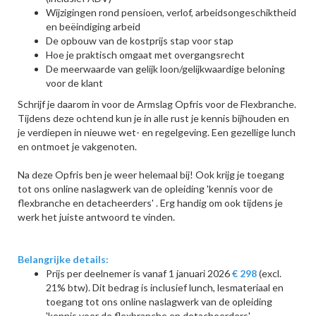
Wijzigingen rond pensioen, verlof, arbeidsongeschiktheid
en beëindiging arbeid
De opbouw van de kostprijs stap voor stap
Hoe je praktisch omgaat met overgangsrecht
De meerwaarde van gelijk loon/gelijkwaardige beloning
voor de klant
Schrijf je daarom in voor de Armslag Opfris voor de Flexbranche.
Tijdens deze ochtend kun je in alle rust je kennis bijhouden en
je verdiepen in nieuwe wet- en regelgeving. Een gezellige lunch
en ontmoet je vakgenoten.
Na deze Opfris ben je weer helemaal bij! Ook krijg je toegang
tot ons online naslagwerk van de opleiding 'kennis voor de
flexbranche en detacheerders' . Erg handig om ook tijdens je
werk het juiste antwoord te vinden.
Belangrijke details:
Prijs per deelnemer is vanaf 1 januari 2026
€ 298
(excl.
21% btw). Dit bedrag is inclusief lunch, lesmateriaal en
toegang tot ons online naslagwerk van de opleiding
'kennis voor de flexbranche en detacheerders'.