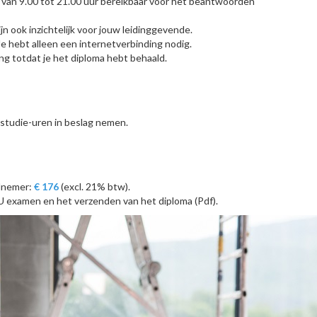
van 9.00 tot 21.00 uur bereikbaar voor het beantwoorden
n ook inzichtelijk voor jouw leidinggevende.
Je hebt alleen een internetverbinding nodig.
ng totdat je het diploma hebt behaald.
 studie-uren in beslag nemen.
elnemer:
€ 176
(excl. 21% btw).
CU examen en het verzenden van het diploma (Pdf).