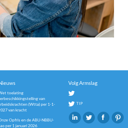
Nieuws
Volg Armslag
Wet toelating
terbeschikkingstelling van
TIP
arbeidskrachten (Wtta) per 1-1-
2027 van kracht
Onze Opfris en de ABU-NBBU-
cao per 1 januari 2026