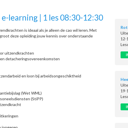
-learning | 1 les 08:30-12:30
Rot
dkrachten is ideaal als je alleen de cao wil leren. Met
Uite
rgroot deze opleiding jouw kennis over onderstaande
12-
Les
r uitzendkrachten
 en detacheringsovereenkomsten
tzendarbeid en loon bij arbeidsongeschiktheid
Hee
Uite
19-
ntiebijslag (Wet WML)
Les
soneelsdiensten (StiPP)
itzendkracht
itkeringen
n jongeren