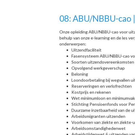
08: ABU/NBBU-cao | e
Onze opleiding ABU/NBBU-cao voor uitzen
behulp van onze e-learning en de les ve
onderwerpen:
Uitzendfaciliteit
Fasensysteem ABU/NBBU-cao voo
Soorten uitzendovereenkomsten
Opvolgend werkgeverschap
Beloning
Loondoorbetaling bij wegvallen ui
Reserveringen en verlofrechten
Kostprijs en rekenen
Wet minimumloon en minimumvaka
Stichting Pensioenfonds voor Per
Duurzame inzetbaarheid van de u
Arbeidsmigranten uitzenden
Voorkomen van ziekte en ziekte-u
Arbeidsomstandighedenwet
Arbeidstijdenwet & uitzenden va