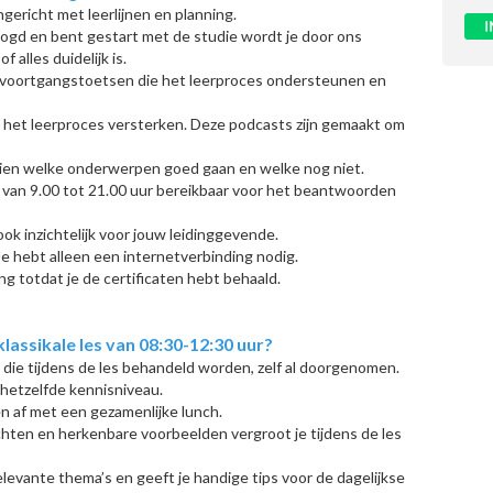
ingericht met leerlijnen en planning.
logd en bent gestart met de studie wordt je door ons
 alles duidelijk is.
 voortgangstoetsen die het leerproces ondersteunen en
e het leerproces versterken. Deze podcasts zijn gemaakt om
zien welke onderwerpen goed gaan en welke nog niet.
 van 9.00 tot 21.00 uur bereikbaar voor het beantwoorden
ook inzichtelijk voor jouw leidinggevende.
Je hebt alleen een internetverbinding nodig.
ng totdat je de certificaten hebt behaald.
assikale les van 08:30-12:30 uur?
 die tijdens de les behandeld worden, zelf al doorgenomen.
 hetzelfde kennisniveau.
en af met een gezamenlijke lunch.
hten en herkenbare voorbeelden vergroot je tijdens de les
elevante thema’s en geeft je handige tips voor de dagelijkse