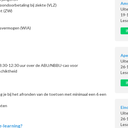
Am
oondoorbetaling bij ziekte (VLZ)
Uite
et (ZW)
19-
Les
dsvermogen (WIA)
Ape
Uite
 08:30-12:30 uur over de ABU/NBBU-cao voor
26-
chiktheid
Les
g je bij het afronden van de toetsen met minimaal een 6 een
hten
Ein
Uite
26-
Les
e-learning?