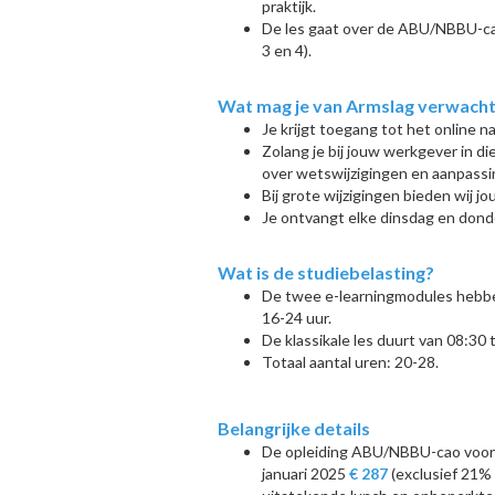
praktijk.
De les gaat over de ABU/NBBU-ca
3 en 4).
Wat mag je van Armslag verwachten
Je krijgt toegang tot het online n
Zolang je bij jouw werkgever in di
over wetswijzigingen en aanpass
Bij grote wijzigingen bieden wij jo
Je ontvangt elke dinsdag en dond
Wat is de studiebelasting?
De twee e-learningmodules hebben
16-24 uur.
De klassikale les duurt van 08:30 t
Totaal aantal uren: 20-28.
Belangrijke details
De opleiding ABU/NBBU-cao voor 
januari 2025
€ 287
(exclusief 21% b