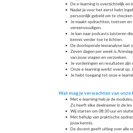
De e-learning is overzichtelijk en 
Nadat je voor het eerst hebt inge
persoonlijk gebeld om te checken of
Je maakt opdrachten, toetsen en
vereenvoudigen.
Je kan naar podcasts luisteren di
kennis verder toe te lichten.
De doorlopende leeranalyse laat 
Z
even dagen per week is Armslag
van jouw vragen en verzoeken.
Je vorderingen en resultaten zijn 
Onze e-learning werkt overal op. 
Je hebt toegang tot onze e-learni
Wat mag je verwachten van onze kl
Met e-learning heb je de modules,
Zo heeft elke deelnemer in de les
Wij starten om 08:30 uur en sluit
Met behulp van praktische opdrac
jouw kennis.
De docent geeft uitleg over alle r