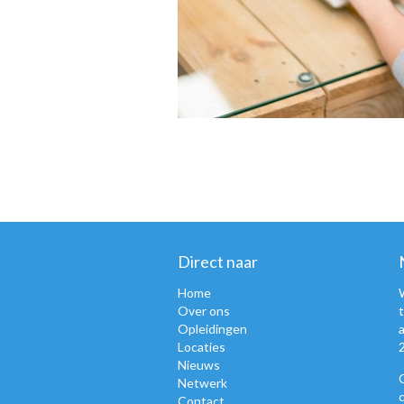
Direct naar
Home
Over ons
Opleidingen
Locaties
Nieuws
Netwerk
Contact