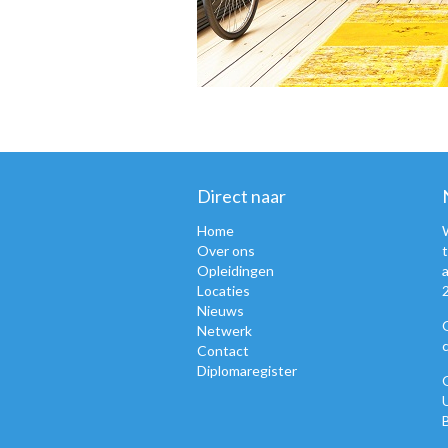
Direct naar
Home
Over ons
Opleidingen
Locaties
Nieuws
Netwerk
Contact
Diplomaregister