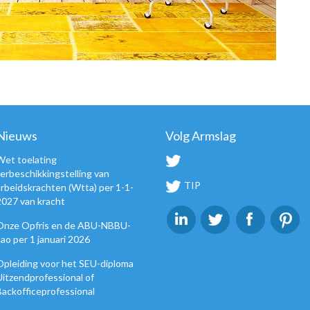
Nieuws
Volg Armslag
Wet toelating
terbeschikkingstelling van
TIP
arbeidskrachten (Wtta) per 1-1-
2027 van kracht
Onze Opfris en de ABU-NBBU-
cao per 1 januari 2026
Opleiding voor het SEU-diploma
Uitzendprofessional of
Backofficeprofessional