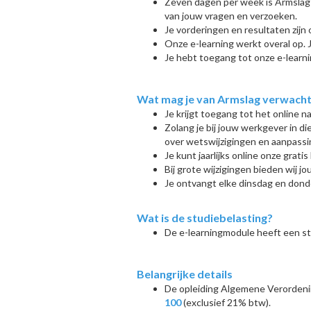
Z
even dagen per week is Armslag
van jouw vragen en verzoeken.
Je vorderingen en resultaten zijn 
Onze e-learning werkt overal op. 
Je hebt toegang tot onze e-learni
Wat mag je van Armslag verwachten
Je krijgt toegang tot het online n
Zolang je bij jouw werkgever in di
over wetswijzigingen en aanpass
Je kunt jaarlijks online onze grati
Bij grote wijzigingen bieden wij jo
Je ontvangt elke dinsdag en dond
Wat is de studiebelasting?
De e-learningmodule heeft een s
Belangrijke details
De opleiding Algemene Verordeni
100
(exclusief 21% btw).