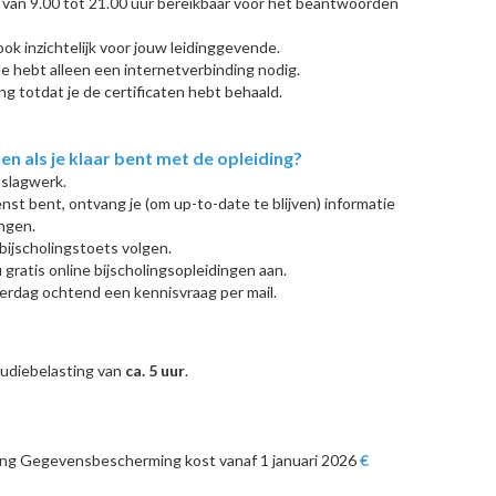
 van 9.00 tot 21.00 uur bereikbaar voor het beantwoorden
ook inzichtelijk voor jouw leidinggevende.
Je hebt alleen een internetverbinding nodig.
ng totdat je de certificaten hebt behaald.
 als je klaar bent met de opleiding?
aslagwerk.
enst bent, ontvang je (om up-to-date te blijven) informatie
ingen.
s bijscholingstoets volgen.
u gratis online bijscholingsopleidingen aan.
erdag ochtend een kennisvraag per mail.
tudiebelasting van
ca. 5 uur
.
ng Gegevensbescherming kost vanaf 1 januari 2026
€