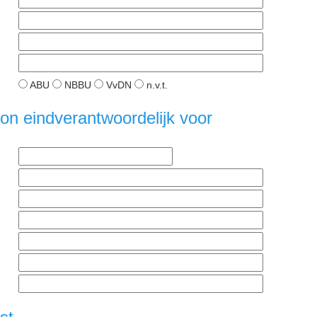
ABU
NBBU
VvDN
n.v.t.
n eindverantwoordelijk voor