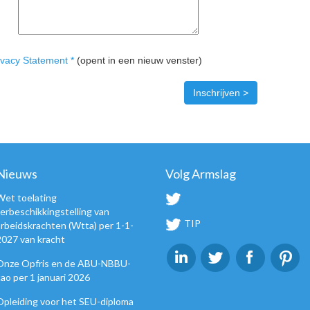
ivacy Statement *
(opent in een nieuw venster)
Nieuws
Volg Armslag
Wet toelating
terbeschikkingstelling van
TIP
arbeidskrachten (Wtta) per 1-1-
2027 van kracht
Onze Opfris en de ABU-NBBU-
cao per 1 januari 2026
Opleiding voor het SEU-diploma