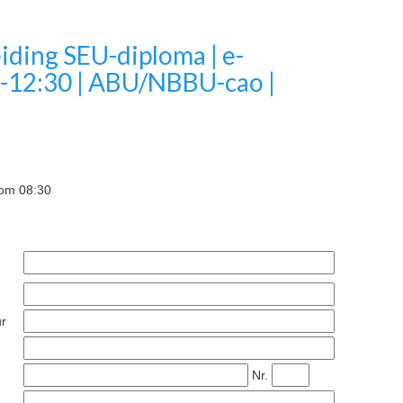
eiding SEU-diploma | e-
30-12:30 | ABU/NBBU-cao |
om 08:30
ur
Nr.