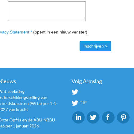
ivacy Statement *
(opent in een nieuw venster)
Nieuws
Volg Armslag
Wet toelating
terbeschikkingstelling van
TIP
arbeidskrachten (Wtta) per 1-1-
2027 van kracht
Onze Opfris en de ABU-NBBU-
cao per 1 januari 2026