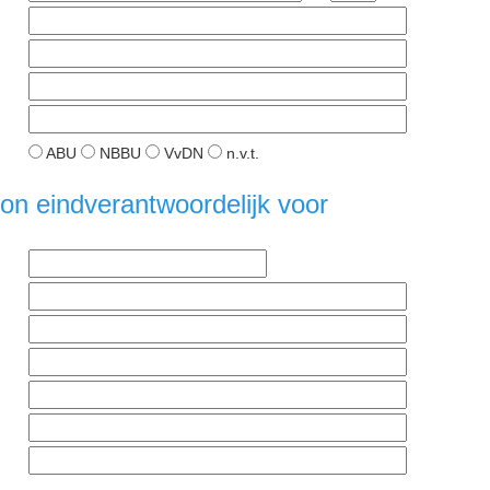
ABU
NBBU
VvDN
n.v.t.
n eindverantwoordelijk voor