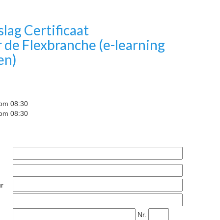
slag Certificaat
 de Flexbranche (e-learning
en)
om 08:30
om 08:30
ur
Nr.