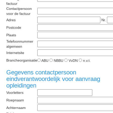
factuur
Contactpersoon
voor de factuur
Adres
Nr.
Postcode
Plaats
Telefoonnummer
algemeen
Internetsite
Brancheorganisatie
ABU
NBBU
VvDN
n.v.t.
Gegevens contactpersoon
eindverantwoordelijk voor aanvraag
opleidingen
Voorletters
Roepnaam
Achternaam