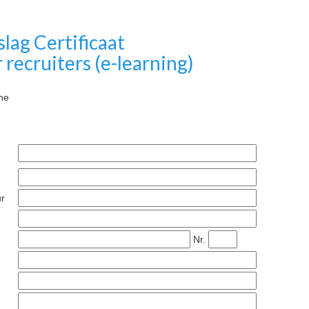
slag Certificaat
 recruiters (e-learning)
ine
ur
Nr.