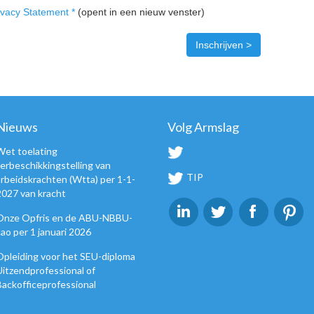
ivacy Statement *
(opent in een nieuw venster)
Nieuws
Volg Armslag
Wet toelating
terbeschikkingstelling van
TIP
arbeidskrachten (Wtta) per 1-1-
2027 van kracht
Onze Opfris en de ABU-NBBU-
cao per 1 januari 2026
Opleiding voor het SEU-diploma
Uitzendprofessional of
Backofficeprofessional