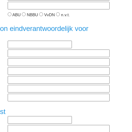
ABU
NBBU
VvDN
n.v.t.
n eindverantwoordelijk voor
st