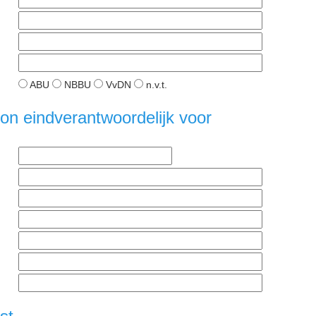
ABU
NBBU
VvDN
n.v.t.
n eindverantwoordelijk voor