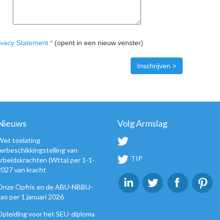
ivacy Statement *
(opent in een nieuw venster)
Nieuws
Volg Armslag
Wet toelating
terbeschikkingstelling van
TIP
arbeidskrachten (Wtta) per 1-1-
2027 van kracht
Onze Opfris en de ABU-NBBU-
cao per 1 januari 2026
Opleiding voor het SEU-diploma