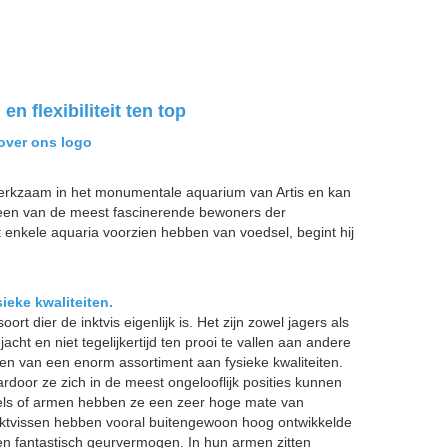
en flexibiliteit ten top
over ons logo
 werkzaam in het monumentale aquarium van Artis en kan
r een van de meest fascinerende bewoners der
t enkele aquaria voorzien hebben van voedsel, begint hij
eke kwaliteiten.
oort dier de inktvis eigenlijk is. Het zijn zowel jagers als
jacht en niet tegelijkertijd ten prooi te vallen aan andere
ken van een enorm assortiment aan fysieke kwaliteiten.
waardoor ze zich in de meest ongelooflijk posities kunnen
els of armen hebben ze een zeer hoge mate van
 Inktvissen hebben vooral buitengewoon hoog ontwikkelde
en fantastisch geurvermogen. In hun armen zitten