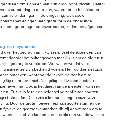
gebruiken om signalen van hun prooi op te pikken. Daarbij
igmentveranderingen optreden, waardoor ze hun kleur en
 aan veranderingen in de omgeving. Ook spelen
lichaamsbewegingen, een grote rol in de onderlinge
ssen een groot regeneratievermogen, zodat een afgebeten
nog zeer mysterieus.
d over het gedrag van inktvissen. Veel denkbeelden van
t komt doordat het buitengewoon moeilijk is om de dieren in
rlijke gedrag te verstoren. Wel weten we dat veel
en wanneer ze zich bedreigd voelen. Het roofdier ziet zich
sa omgeven, waardoor de inktvis tijd heeft om te
 giftig en andere niet. Niet giftige inktvissen bootsen –
tige neven na. Ook is het dieet van de meeste inktvissen
en. Er zijn in feite een heleboel verschillende soorten
ngsstrategieën. Deze zijn allemaal op ingenieuze wijze
ving. Door de grote hoeveelheid aan soorten binnen de
 aan fysieke en gedragskenmerken die zij aanwenden om te
engewoon flexibel. Ze komen dan ook als een van de weinige