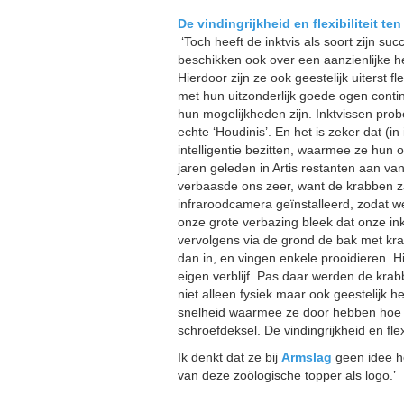
De vindingrijkheid en flexibiliteit ten
‘Toch heeft de inktvis als soort zijn su
beschikken ook over een aanzienlijke h
Hierdoor zijn ze ook geestelijk uiterst 
met hun uitzonderlijk goede ogen conti
hun mogelijkheden zijn. Inktvissen probe
echte ‘Houdinis’. En het is zeker dat (
intelligentie bezitten, waarmee ze hun
jaren geleden in Artis restanten aan van
verbaasde ons zeer, want de krabben za
infraroodcamera geïnstalleerd, zodat w
onze grote verbazing bleek dat onze in
vervolgens via de grond de bak met kra
dan in, en vingen enkele prooidieren. H
eigen verblijf. Pas daar werden de kra
niet alleen fysiek maar ook geestelijk
snelheid waarmee ze door hebben hoe 
schroefdeksel. De vindingrijkheid en flexi
Ik denkt dat ze bij
Armslag
geen idee h
van deze zoölogische topper als logo.’