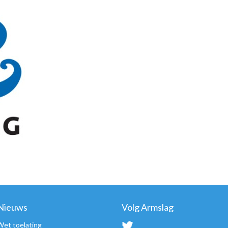
Nieuws
Volg Armslag
Wet toelating