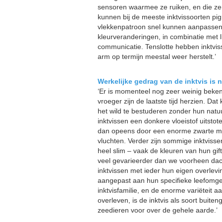
sensoren waarmee ze ruiken, en die ze 
kunnen bij de meeste inktvissoorten p
vlekkenpatroon snel kunnen aanpassen
kleurveranderingen, in combinatie met 
communicatie. Tenslotte hebben inktvi
arm op termijn meestal weer herstelt.’
Werkelijke gedrag van de inktvis is 
‘Er is momenteel nog zeer weinig beken
vroeger zijn de laatste tijd herzien. Da
het wild te bestuderen zonder hun natuu
inktvissen een donkere vloeistof uitstot
dan opeens door een enorme zwarte mas
vluchten. Verder zijn sommige inktvissen
heel slim – vaak de kleuren van hun gif
veel gevarieerder dan we voorheen dacht
inktvissen met ieder hun eigen overlevi
aangepast aan hun specifieke leefomge
inktvisfamilie, en de enorme variëteit
overleven, is de inktvis als soort buit
zeedieren voor over de gehele aarde.’