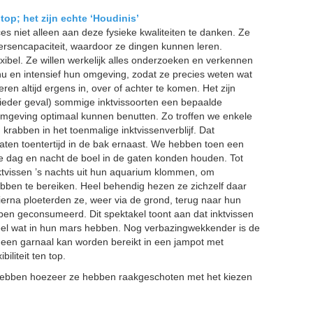
 top; het zijn echte ‘Houdinis’
cces niet alleen aan deze fysieke kwaliteiten te danken. Ze
ersencapaciteit, waardoor ze dingen kunnen leren.
flexibel. Ze willen werkelijk alles onderzoeken en verkennen
nu en intensief hun omgeving, zodat ze precies weten wat
ren altijd ergens in, over of achter te komen. Het zijn
in ieder geval) sommige inktvissoorten een bepaalde
 omgeving optimaal kunnen benutten. Zo troffen we enkele
 krabben in het toenmalige inktvissenverblijf. Dat
ten toentertijd in de bak ernaast. We hebben toen een
e dag en nacht de boel in de gaten konden houden. Tot
ktvissen ’s nachts uit hun aquarium klommen, om
bben te bereiken. Heel behendig hezen ze zichzelf daar
ierna ploeterden ze, weer via de grond, terug naar hun
bben geconsumeerd. Dit spektakel toont aan dat inktvissen
 heel wat in hun mars hebben. Nog verbazingwekkender is de
een garnaal kan worden bereikt in een jampot met
biliteit ten top.
ebben hoezeer ze hebben raakgeschoten met het kiezen